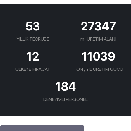
53
27500
YILLIK TECRÜBE
m² ÜRETİM ALANI
12
11100
ÜLKEYE İHRACAT
TON / YIL ÜRETİM GÜCÜ
185
DENEYİMLİ PERSONEL
İLETIŞIM